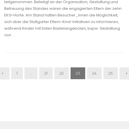
teilgenommen. Beteiligt an der Organisation, Gestaltung und
Betreuung des Standes waren die engagierten Eltern der zehn
EKG-Horte. Am Stand hatten Besucher_innen die Möglichkeit,
sich über die Stuttgarter Eltern-Kind-Initiativen zu informieren,
während Kinder mit tollen Bastelangeboten, bspw. Gestaltung
von ...
1
…
21
22
23
24
25